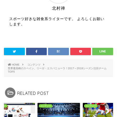
北村禅
スポーツ好きな雑食系ライターです。 よろしくお願い
します。
HOME
コンテンツ
世界最高峰のスペイン、リーガ・エスパニョーラ！2017～2018シーズン注目チーム
TOP5
RELATED POST
テンツ
コンテンツ
コンテンツ