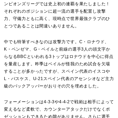
ンピオンズリーグでは史上初の連覇を果たしました！
それぞれのポジションに超一流の選手を配置し攻撃
力、守備力ともに高く、現時点で世界最強クラブのひ
とつであることは間違いありません。
中でも特筆すべきなのは攻撃力です。C・ロナウド、
K・ベンゼマ、G・ベイルと前線の選手3人の頭文字か
らなるBBCといわれる3トップはロナウドを中心に得点
を量産します。昨季はベイルが怪我のため試合を欠場
することが多かったですが、スペイン代表のイスコや
L・バスケス、U-21スペイン代表のアセンシオなど主力
級のバックアッパーがおりその穴を埋めました。
フォーメーションは4-3-3や4-4-2で戦術は相手によって
変えるなど柔軟で、カウンターアタックだけでなくポ
ゼッションもできるため隙がありません。さらに選手