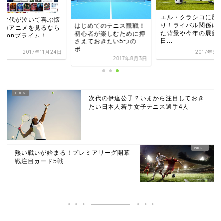
エル・クラシコに歴
和世代が泣いて喜ぶ懐
り！ライバル関係に
はじめてのテニス観戦！
しのアニメを見るなら
た背景や今年の展望
初心者が楽しむために押
azonプライム！
日...
さえておきたい5つの
ポ...
2017年11月24日
2017年9
2017年8月3日
次代の伊達公子？いまから注目しておき
たい日本人若手女子テニス選手4人
熱い戦いが始まる！プレミアリーグ開幕
戦注目カード5戦