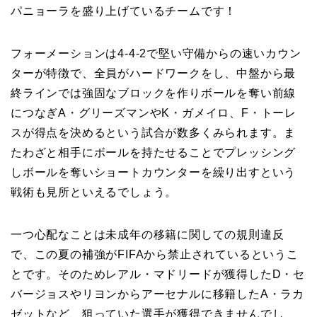
パニョーラを盛り上げているチームです！
フォーメーションは4-4-2で堅い守備からの速いカウン
ターが特徴で、全員がハードワークをし、中盤から最
終ラインでは強固なブロックを作りボールを奪い前線
につなぎA・グリーズマンやK・ガメイロ、F・トーレ
スが得点を決めるという試合が数多くみられます。ま
たわざと相手にボールを持たせることでプレッシング
しボールを奪いショートカウンターを繰り出すという
戦術も見所といえるでしょう。
一つ心配なことは未成年の移籍に関しての規則違反
で、この夏の補強がFIFAから禁止されているというこ
とです。そのためレアル・マドリードが獲得したD・セ
バージョスやリヨンからアーセナルに移籍したA・ラカ
ゼットなど、狙っていた選手が獲得できませんでし