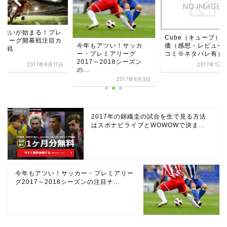
熱い戦いが始ま
Cube（キューブ）の評
ミアリーグ開幕
今年もアツい！サッカ
価（感想・レビュー・口
ード5戦
ー・プレミアリーグ
コミ※ネタバレ有）
2017～2018シーズン
2017年12月22日
201
の...
2017年8月3日
2017年の錦織圭の試合を生で見る方法
はスポナビライブとWOWOWで決ま...
今年もアツい！サッカー・プレミアリー
グ2017～2018シーズンの注目チ...