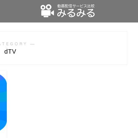
ATEGORY ―
dTV