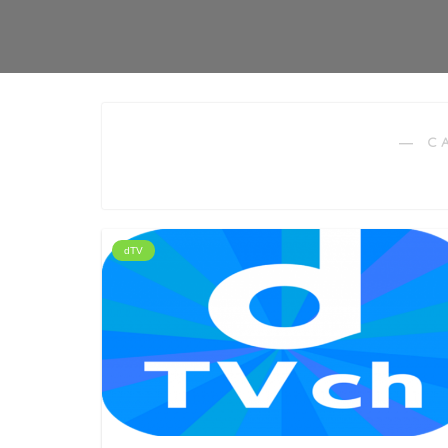
― C
dTV