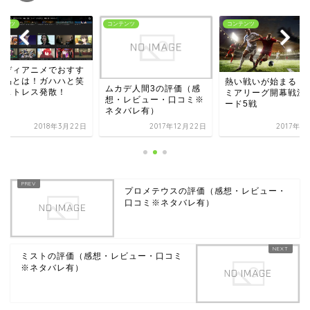
テンツ
コンテンツ
コンテンツ
メディアニメでおすす
作品とは！ガハハと笑
熱い戦いが始まる！
ムカデ人間3の評価（感
てストレス発散！
ミアリーグ開幕戦注
想・レビュー・口コミ※
ード5戦
ネタバレ有）
2018年3月22日
2017年12月22日
2017年8
プロメテウスの評価（感想・レビュー・
口コミ※ネタバレ有）
ミストの評価（感想・レビュー・口コミ
※ネタバレ有）