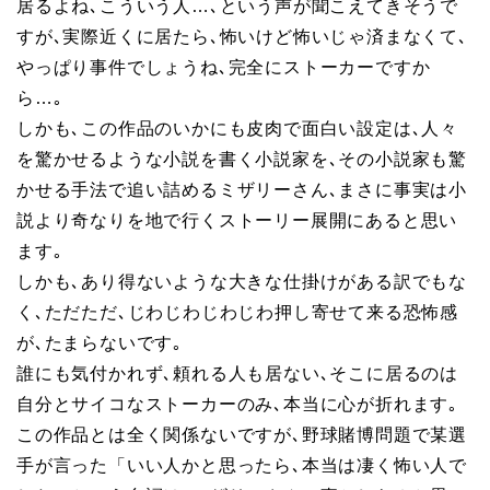
居るよね､こういう人…､という声が聞こえてきそうで
すが､実際近くに居たら､怖いけど怖いじゃ済まなくて､
やっぱり事件でしょうね､完全にストーカーですか
ら…｡
しかも､この作品のいかにも皮肉で面白い設定は､人々
を驚かせるような小説を書く小説家を､その小説家も驚
かせる手法で追い詰めるミザリーさん､まさに事実は小
説より奇なりを地で行くストーリー展開にあると思い
ます｡
しかも､あり得ないような大きな仕掛けがある訳でもな
く､ただただ､じわじわじわじわ押し寄せて来る恐怖感
が､たまらないです｡
誰にも気付かれず､頼れる人も居ない､そこに居るのは
自分とサイコなストーカーのみ､本当に心が折れます｡
この作品とは全く関係ないですが､野球賭博問題で某選
手が言った「いい人かと思ったら､本当は凄く怖い人で