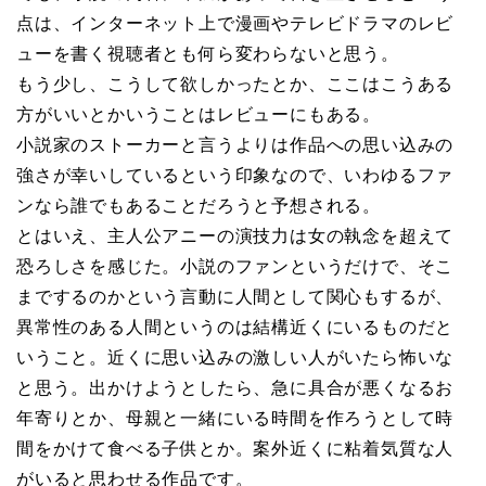
点は、インターネット上で漫画やテレビドラマのレビ
ューを書く視聴者とも何ら変わらないと思う。
もう少し、こうして欲しかったとか、ここはこうある
方がいいとかいうことはレビューにもある。
小説家のストーカーと言うよりは作品への思い込みの
強さが幸いしているという印象なので、いわゆるファ
ンなら誰でもあることだろうと予想される。
とはいえ、主人公アニーの演技力は女の執念を超えて
恐ろしさを感じた。小説のファンというだけで、そこ
までするのかという言動に人間として関心もするが、
異常性のある人間というのは結構近くにいるものだと
いうこと。近くに思い込みの激しい人がいたら怖いな
と思う。出かけようとしたら、急に具合が悪くなるお
年寄りとか、母親と一緒にいる時間を作ろうとして時
間をかけて食べる子供とか。案外近くに粘着気質な人
がいると思わせる作品です。