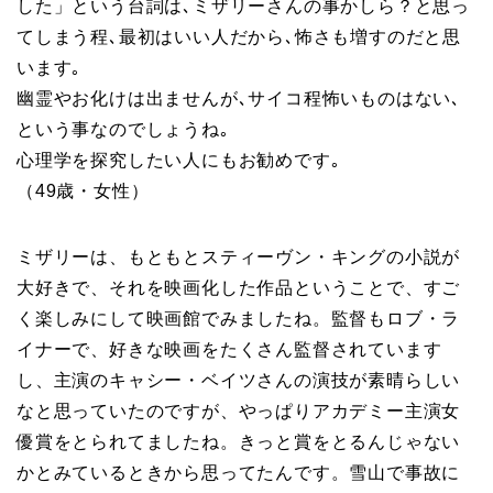
した」という台詞は､ミザリーさんの事かしら？と思っ
てしまう程､最初はいい人だから､怖さも増すのだと思
います｡
幽霊やお化けは出ませんが､サイコ程怖いものはない､
という事なのでしょうね｡
心理学を探究したい人にもお勧めです｡
（49歳・女性）
ミザリーは、もともとスティーヴン・キングの小説が
大好きで、それを映画化した作品ということで、すご
く楽しみにして映画館でみましたね。監督もロブ・ラ
イナーで、好きな映画をたくさん監督されています
し、主演のキャシー・ベイツさんの演技が素晴らしい
なと思っていたのですが、やっぱりアカデミー主演女
優賞をとられてましたね。きっと賞をとるんじゃない
かとみているときから思ってたんです。雪山で事故に