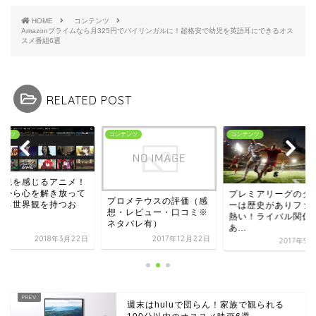
HOME
コンテンツ
Amazonプライムなら月325円でバイリンガルに！超格安で幼児を英語耳にできるオス
スメ番組6選
RELATED POST
テンツ
コンテンツ
コンテンツ
界観を感じるアニメ！
実から心を解き放って
プレミアリーグのダ
プロメテウスの評価（感
れる世界観を持つお
ーは歴史がありファ
想・レビュー・口コミ※
.
熱い！ライバル関係
ネタバレ有）
あ...
2018年3月22日
2017年12月22日
2017年9
週末はhuluで団らん！家族で観られる