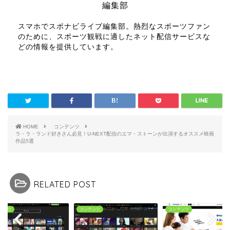
編集部
スマホでスポナビライブ編集部。熱烈なスポーツファン
のために、スポーツ観戦に適したネット配信サービスな
どの情報を提供しています。
HOME
コンテンツ
ラ・ラ・ランド好きさん必見！U-NEXT配信のエマ・ストーンが出演するオススメ映画
作品5選
RELATED POST
テンツ
コンテンツ
コンテンツ