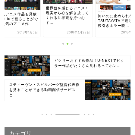
世界観を感じるアニメ！
現実から心を解き放って
人気アニメ作品も見放
怖いのに止められな
くれる世界観を持つお
！Huluで観ることがで
TSUTAYATVで観ら
す...
人気のアニメ作...
後引きホラー映...
2018年1月5日
2018年3月22日
2018年2
ピクサーおすすめ作品！U-NEXTでピク
サー作品がたくさん見れるってホン...
スティーヴン・スピルバーグ監督代表作
を見ることができる動画配信サービス
と...
カテゴリ