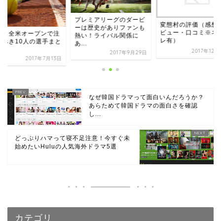
プレミアリーグのダービ
変態村の評価（感想
ーは歴史がありファンも
ビュー・口コミ※ネ
ニス全米オープンで注
熱い！ライバル関係に
レ有）
すべき10人の選手まと
あ...
2017年12
2017年9月29日
2017年7月13日
なぜ韓国ドラマって面白いんだろうか？
あらためて韓国ドラマの面白さを確認
し...
どっぷりハマって寝不足注意！今すぐ未
始めたいHuluの人気海外ドラマ5選
カテゴリ