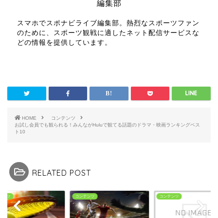
編集部
スマホでスポナビライブ編集部。熱烈なスポーツファン
のために、スポーツ観戦に適したネット配信サービスな
どの情報を提供しています。
HOME
コンテンツ
お試し会員でも観られる！みんながHuluで観てる話題のドラマ・映画ランキングベス
ト10
RELATED POST
テンツ
コンテンツ
コンテンツ